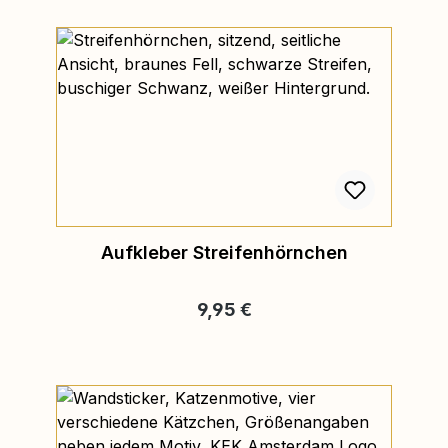
Aufkleber Streifenhörnchen
Regulärer Preis:
9,95 €