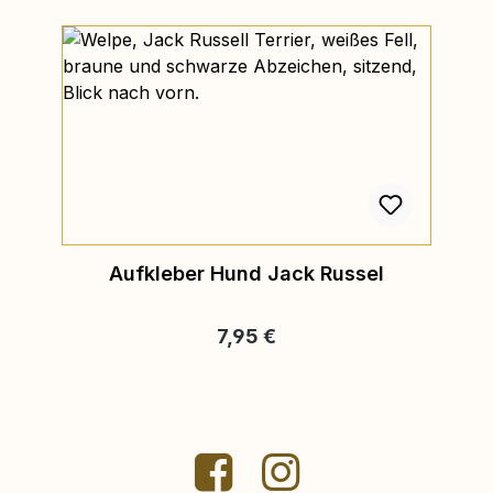
Aufkleber Hund Jack Russel
Regulärer Preis:
7,95 €