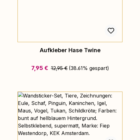
Aufkleber Hase Twine
Regulärer Preis:
Verkaufspreis:
7,95 €
12,95 €
(38.61% gespart)