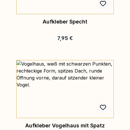
Aufkleber Specht
Regulärer Preis:
7,95 €
Aufkleber Vogelhaus mit Spatz