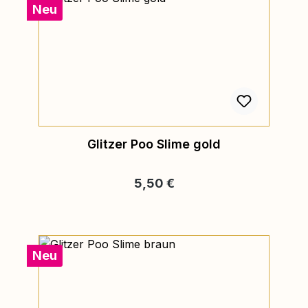
Neu
Glitzer Poo Slime gold
Regulärer Preis:
5,50 €
Neu