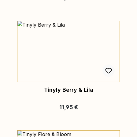
Tinyly Berry & Lila
Regulärer Preis:
11,95 €