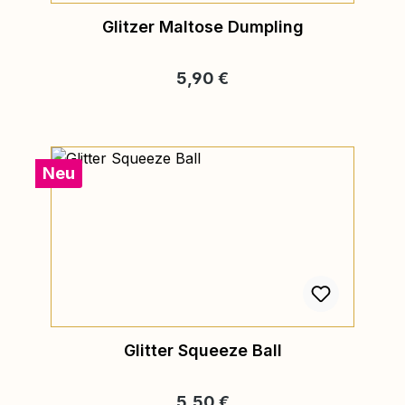
Glitzer Maltose Dumpling
Regulärer Preis:
5,90 €
Neu
Glitter Squeeze Ball
Regulärer Preis:
5,50 €