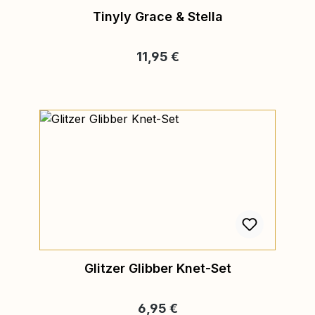
Tinyly Grace & Stella
Regulärer Preis:
11,95 €
Glitzer Glibber Knet-Set
Regulärer Preis:
6,95 €