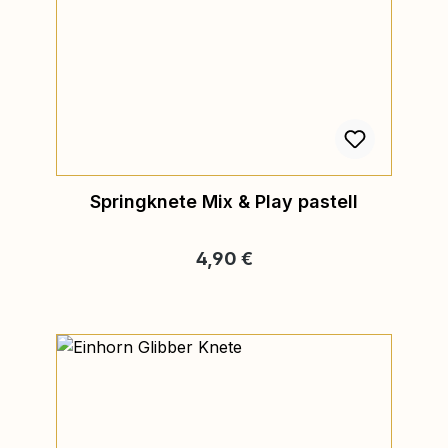
Springknete Mix & Play pastell
Regulärer Preis:
4,90 €