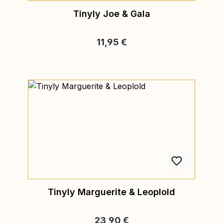
Tinyly Joe & Gala
Regulärer Preis:
11,95 €
Tinyly Marguerite & Leoplold
Regulärer Preis:
23,90 €