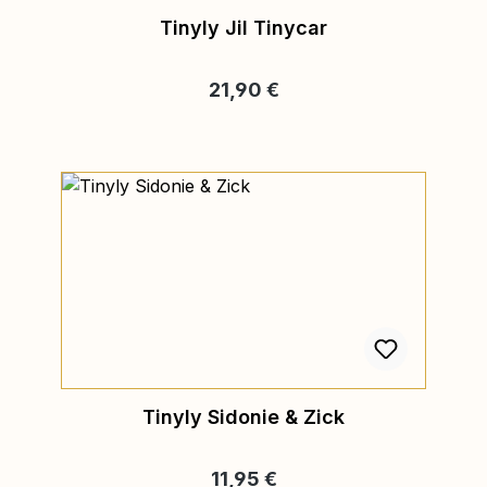
Tinyly Jil Tinycar
Regulärer Preis:
21,90 €
Tinyly Sidonie & Zick
Regulärer Preis:
11,95 €