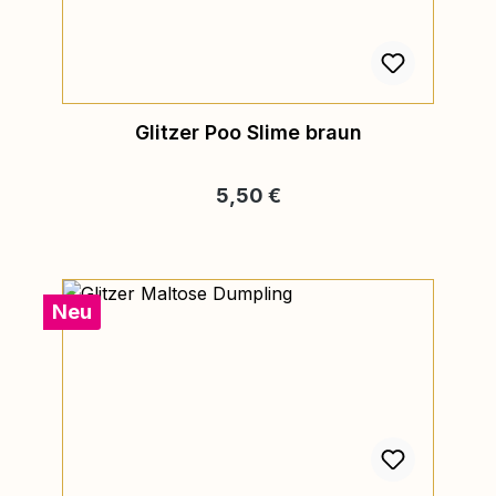
Glitzer Poo Slime braun
Regulärer Preis:
5,50 €
Neu