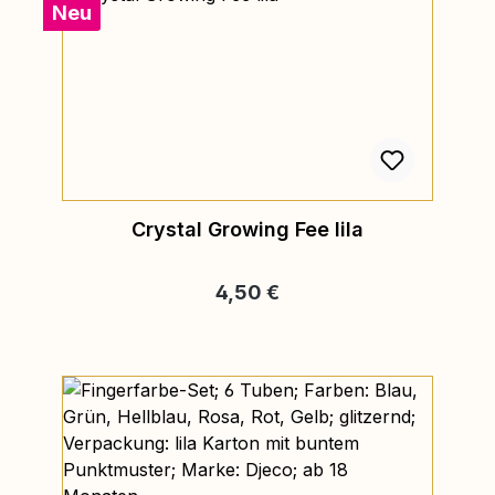
Neu
Crystal Growing Fee lila
Regulärer Preis:
4,50 €