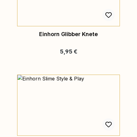
Einhorn Glibber Knete
Regulärer Preis:
5,95 €