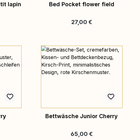
it lapin
Bed Pocket flower field
eis:
Regulärer Preis:
27,00 €
rry
Bettwäsche Junior Cherry
eis:
Regulärer Preis:
65,00 €