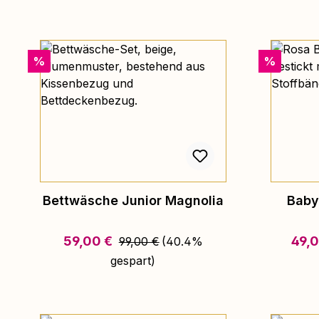
Rabatt
Rabatt
%
%
Bettwäsche Junior Magnolia
Baby
Regulärer Preis:
Verkaufspreis:
Verka
59,00 €
49,
99,00 €
(40.4%
gespart)