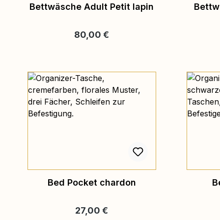
Bettwäsche Adult Petit lapin
Bettw
Regulärer Preis:
80,00 €
Bed Pocket chardon
B
Regulärer Preis:
27,00 €