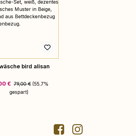
wäsche bird alisan
Regulärer Preis:
aufspreis:
00 €
79,00 €
(55.7%
gespart)