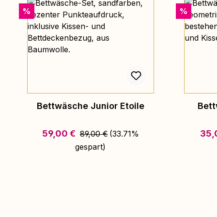
Rabatt
Rabatt
%
%
Bettwäsche Junior Etoile
Bett
Regulärer Preis:
Verkaufspreis:
Verk
59,00 €
35,
89,00 €
(33.71%
gespart)