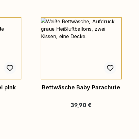
l pink
Bettwäsche Baby Parachute
eis:
Regulärer Preis:
39,90 €