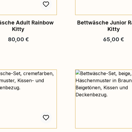
äsche Adult Rainbow
Bettwäsche Junior 
Kitty
Kitty
Regulärer Preis:
Regulärer Pr
80,00 €
65,00 €