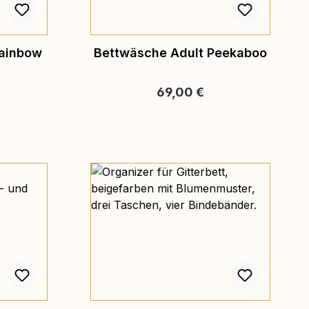
Rainbow
Bettwäsche Adult Peekaboo
eis:
Regulärer Preis:
69,00 €