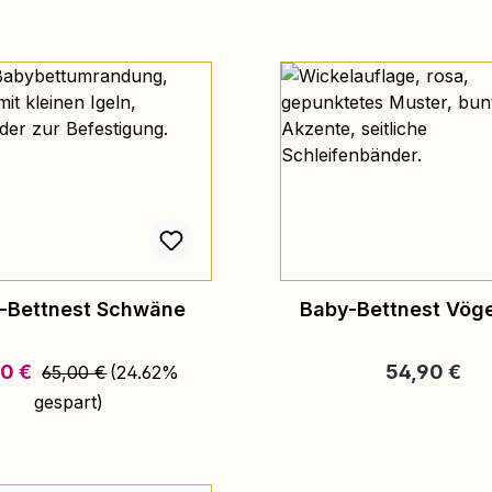
-Bettnest Schwäne
Baby-Bettnest Vöge
Regulärer Preis:
ufspreis:
Regulärer Pr
00 €
54,90 €
65,00 €
(24.62%
gespart)