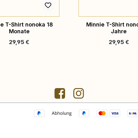
e T-Shirt nonoka 18
Minnie T-Shirt non
Monate
Jahre
Regulärer Preis:
Regulärer Pr
29,95 €
29,95 €