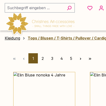
m Hauptinhalt springen
Zur Suche springen
Zur Hauptnavigation springen
Kleidung
Tops / Blusen / T-Shirts / Pullover / Card
Seite
Seite
Seite
Seite
Seite
1
2
3
4
5