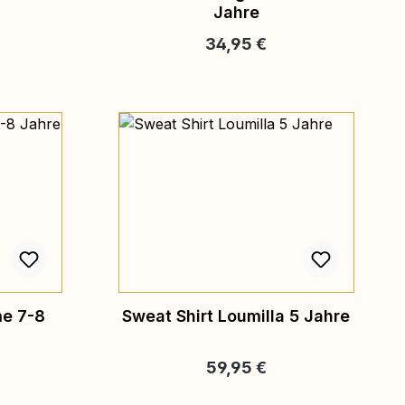
Jahre
eis:
Regulärer Preis:
34,95 €
me 7-8
Sweat Shirt Loumilla 5 Jahre
eis:
Regulärer Preis:
59,95 €