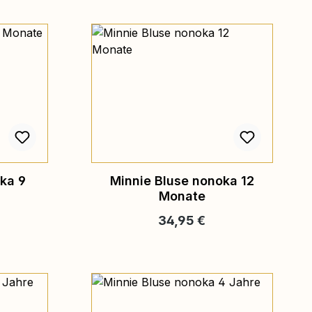
ka 9
Minnie Bluse nonoka 12
Monate
eis:
Regulärer Preis:
34,95 €