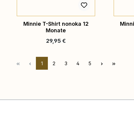
Minnie T-Shirt nonoka 12
Minni
Monate
Regulärer Preis:
29,95 €
Seite
Seite
Seite
Seite
Seite
1
2
3
4
5