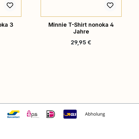
oka 3
Minnie T-Shirt nonoka 4
Jahre
eis:
Regulärer Preis:
29,95 €