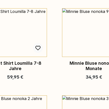
 Shirt Loumilla 7-8
Minnie Bluse nono
Jahre
Monate
Regulärer Preis:
Regulärer Pr
59,95 €
34,95 €