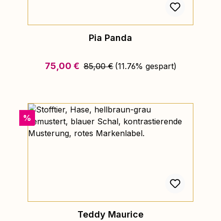
Pia Panda
Regulärer Preis:
Verkaufspreis:
75,00 €
85,00 €
(11.76% gespart)
Rabatt
%
Teddy Maurice