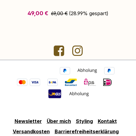
Regulärer Preis:
Verkaufspreis:
49,00 €
69,00 €
(28.99% gespart)
Newsletter
Über mich
Styling
Kontakt
Versandkosten
Barrierefreiheitserklärung