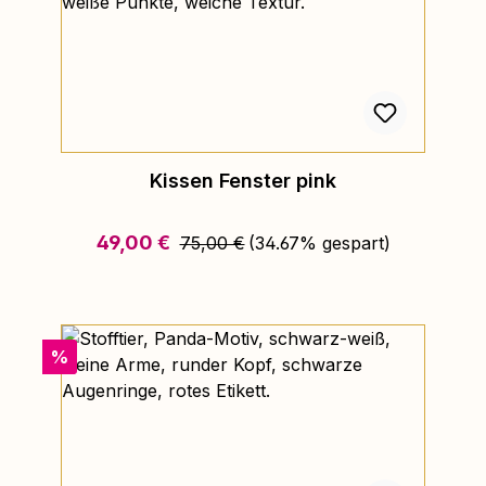
Kissen Fenster pink
Regulärer Preis:
Verkaufspreis:
49,00 €
75,00 €
(34.67% gespart)
Rabatt
%