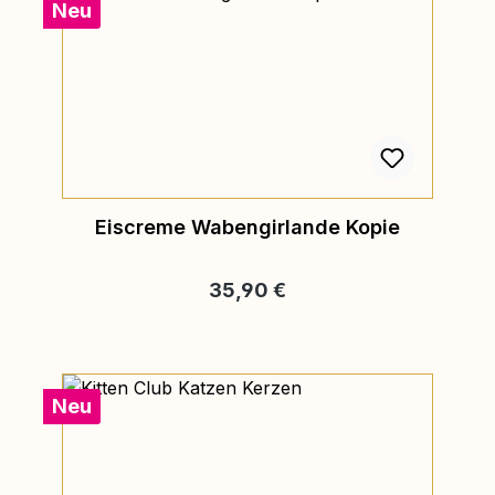
Neu
Eiscreme Wabengirlande Kopie
Regulärer Preis:
35,90 €
Neu