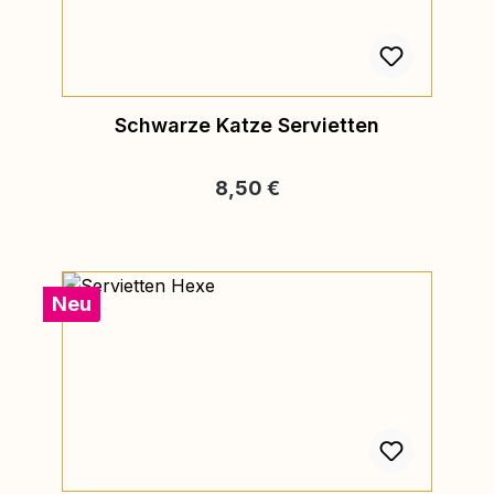
Schwarze Katze Servietten
Regulärer Preis:
8,50 €
Neu