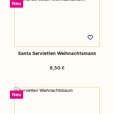
Neu
Santa Servietten Weihnachtsmann
Regulärer Preis:
8,50 €
Neu