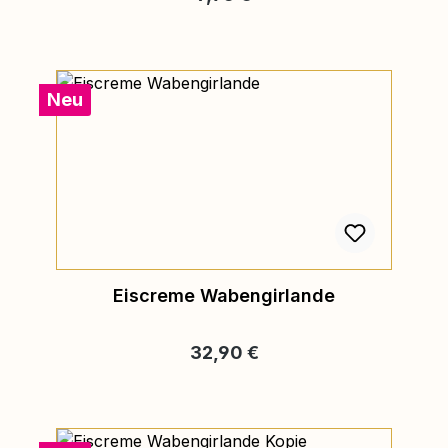
Neu
Eiscreme Wabengirlande
Regulärer Preis:
32,90 €