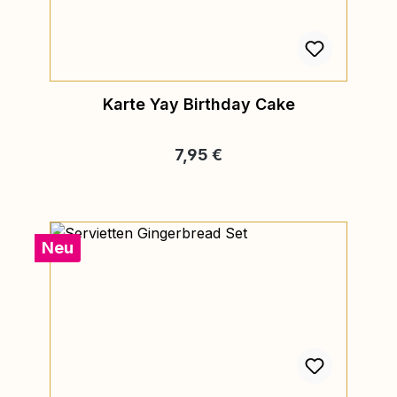
Karte Yay Birthday Cake
Regulärer Preis:
7,95 €
Neu