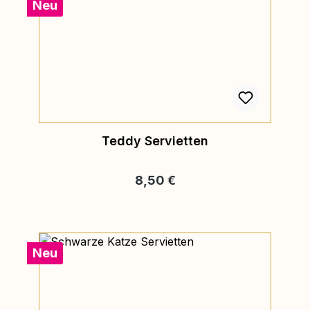
Neu
Teddy Servietten
Regulärer Preis:
8,50 €
Neu