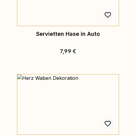
Servietten Hase in Auto
Regulärer Preis:
7,99 €