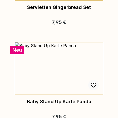
Servietten Gingerbread Set
Regulärer Preis:
7,95 €
Neu
Baby Stand Up Karte Panda
Regulärer Preis:
7,95 €