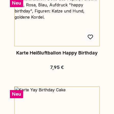
Neu
Karte Heißluftballon Happy Birthday
Regulärer Preis:
7,95 €
Neu