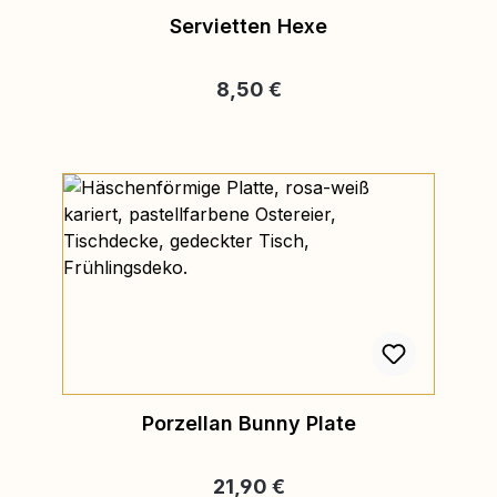
Servietten Hexe
Regulärer Preis:
8,50 €
Porzellan Bunny Plate
Regulärer Preis:
21,90 €