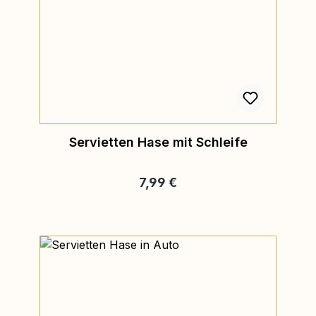
Servietten Hase mit Schleife
Regulärer Preis:
7,99 €