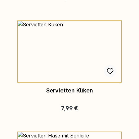
Servietten Küken
Regulärer Preis:
7,99 €