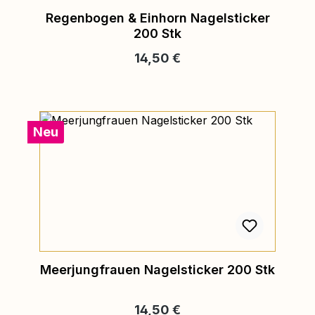
Regenbogen & Einhorn Nagelsticker
200 Stk
Regulärer Preis:
14,50 €
Neu
Meerjungfrauen Nagelsticker 200 Stk
Regulärer Preis:
14,50 €