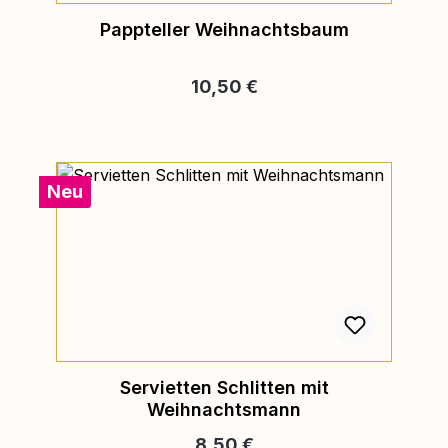
Pappteller Weihnachtsbaum
Regulärer Preis:
10,50 €
Neu
Servietten Schlitten mit
Weihnachtsmann
Regulärer Preis:
8,50 €