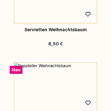
Servietten Weihnachtsbaum
Regulärer Preis:
8,50 €
Neu