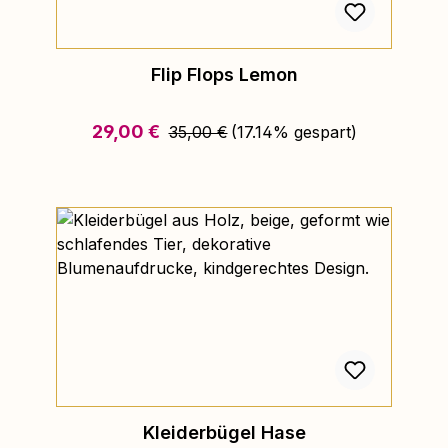
Flip Flops Lemon
Regulärer Preis:
Verkaufspreis:
29,00 €
35,00 €
(17.14% gespart)
Kleiderbügel Hase