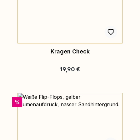
Kragen Check
Regulärer Preis:
19,90 €
Rabatt
%