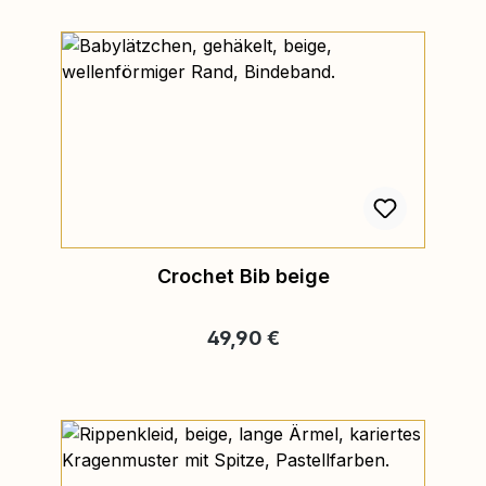
Crochet Bib beige
Regulärer Preis:
49,90 €