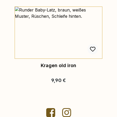
Kragen old iron
Regulärer Preis:
9,90 €