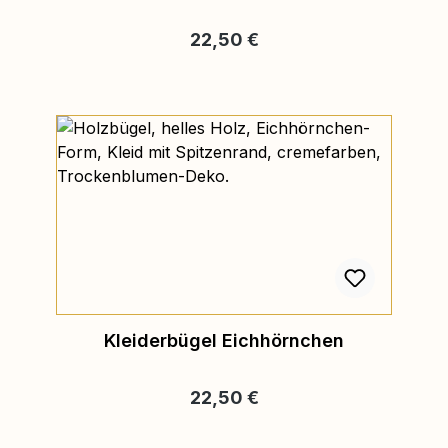
Regulärer Preis:
22,50 €
Kleiderbügel Eichhörnchen
Regulärer Preis:
22,50 €