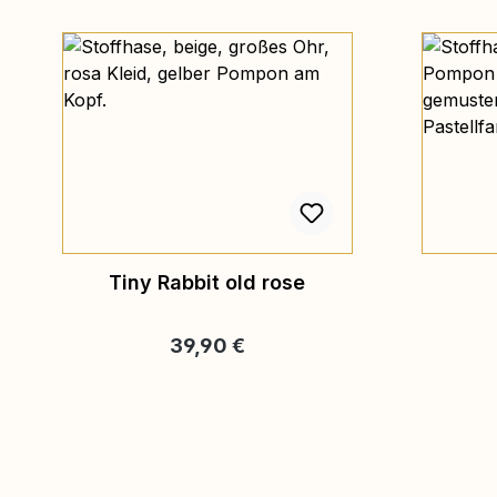
Tiny Rabbit old rose
Regulärer Preis:
39,90 €