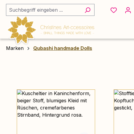
m Hauptinhalt springen
Zur Suche springen
Zur Hauptnavigation springen
Marken
Qubashi handmade Dolls