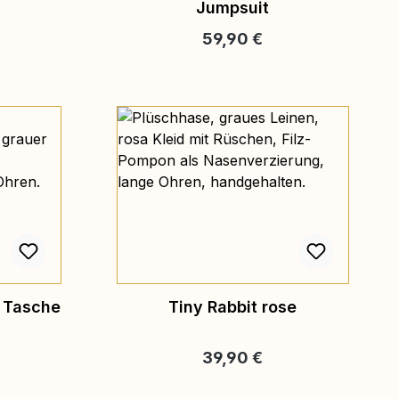
Jumpsuit
eis:
Regulärer Preis:
59,90 €
r Tasche
Tiny Rabbit rose
eis:
Regulärer Preis:
39,90 €