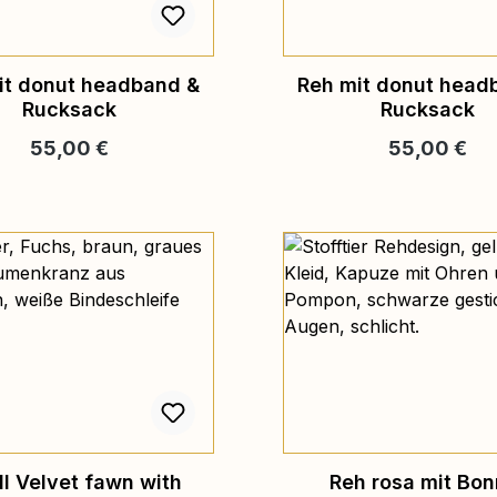
it donut headband &
Reh mit donut head
Rucksack
Rucksack
Regulärer Preis:
Regulärer Pr
55,00 €
55,00 €
l Velvet fawn with
Reh rosa mit Bon