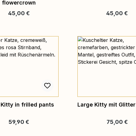
flowercrown
Regulärer Preis:
Regulärer Pr
45,00 €
45,00 €
Kitty in frilled pants
Large Kitty mit Glitte
Regulärer Preis:
Regulärer Pr
59,90 €
75,00 €