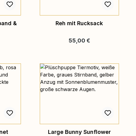
band &
Reh mit Rucksack
eis:
Regulärer Preis:
55,00 €
net
Large Bunny Sunflower