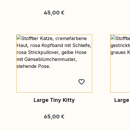
Regulärer Preis:
45,00 €
Large Tiny Kitty
Large 
Regulärer Preis:
65,00 €