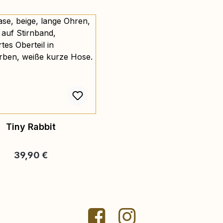
Tiny Rabbit
Regulärer Preis:
39,90 €