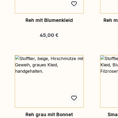
Reh mit Blumenkleid
Reh m
Regulärer Preis:
45,00 €
Reh grau mit Bonnet
Smal