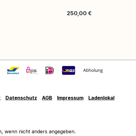
is:
Regulärer Preis:
250,00 €
t
Datenschutz
AGB
Impressum
Ladenlokal
 wenn nicht anders angegeben.