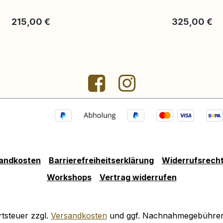
Regulärer Preis:
Regulärer Pre
215,00 €
325,00 €
andkosten
Barrierefreiheitserklärung
Widerrufsrech
Workshops
Vertrag widerrufen
rtsteuer zzgl.
Versandkosten
und ggf. Nachnahmegebühren,