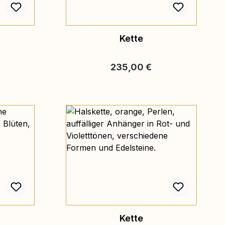
Kette
is:
Regulärer Preis:
235,00 €
Kette