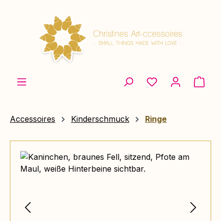
Zum Hauptinhalt springen
Ware
Accessoires
Kinderschmuck
Ringe
Bildergalerie überspringen