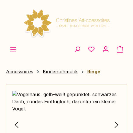
Zum Hauptinhalt springen
Ware
Accessoires
Kinderschmuck
Ringe
Bildergalerie überspringen