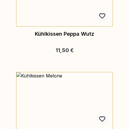
Kühlkissen Peppa Wutz
Regulärer Preis:
11,50 €