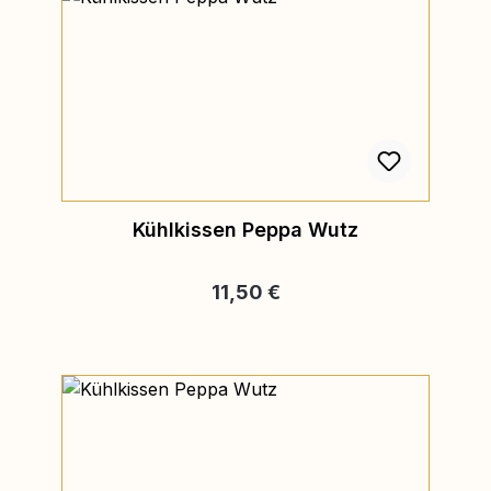
Kühlkissen Peppa Wutz
Regulärer Preis:
11,50 €