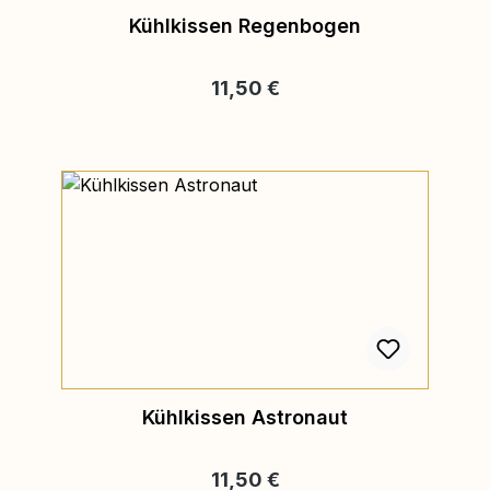
Kühlkissen Regenbogen
Regulärer Preis:
11,50 €
Kühlkissen Astronaut
Regulärer Preis:
11,50 €