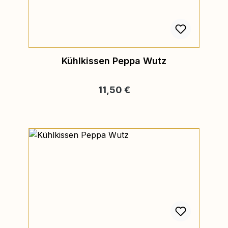
Kühlkissen Peppa Wutz
Regulärer Preis:
11,50 €