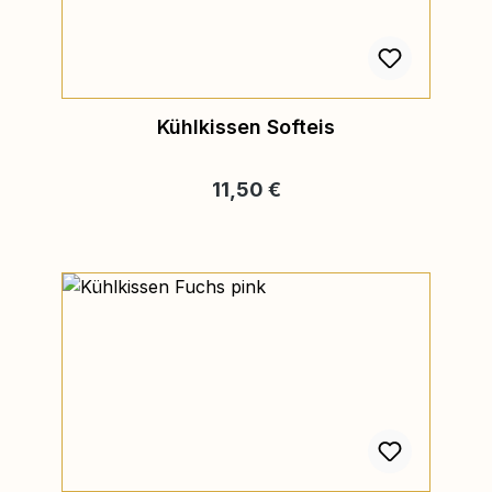
Kühlkissen Softeis
Regulärer Preis:
11,50 €