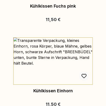
Kühlkissen Fuchs pink
Regulärer Preis:
11,50 €
Kühlkissen Einhorn
Regulärer Preis:
11,50 €