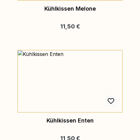
Kühlkissen Melone
Regulärer Preis:
11,50 €
Kühlkissen Enten
Regulärer Preis:
11,50 €