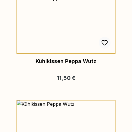
Kühlkissen Peppa Wutz
Regulärer Preis:
11,50 €