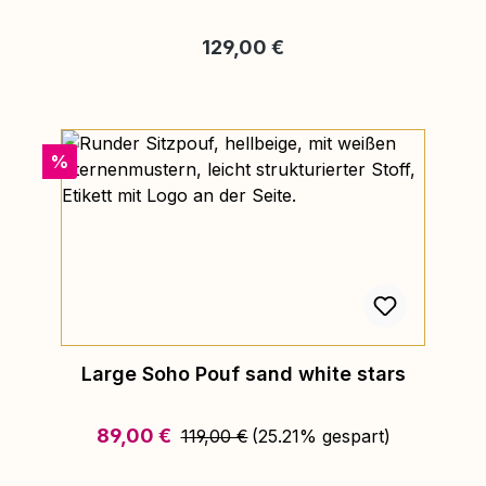
Regulärer Preis:
129,00 €
Rabatt
%
Large Soho Pouf sand white stars
Regulärer Preis:
Verkaufspreis:
89,00 €
119,00 €
(25.21% gespart)