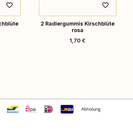
chblüte
2 Radiergummis Kirschblüte
rosa
reis:
Regulärer Preis:
1,70 €