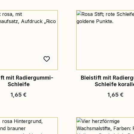
ift mit Radiergummi-
Bleistift mit Radie
Schleife
Schleife korall
Regulärer Preis:
Regulärer P
1,65 €
1,65 €