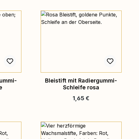
rgummi-
Bleistift mit Radiergummi-
e
Schleife rosa
reis:
Regulärer Preis:
1,65 €