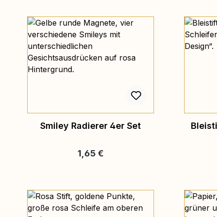
Smiley Radierer 4er Set
Bleist
Regulärer Preis:
1,65 €