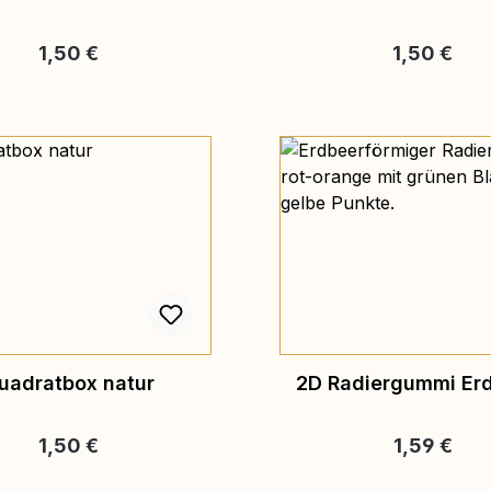
Regulärer Preis:
Regulärer P
1,50 €
1,50 €
uadratbox natur
2D Radiergummi Er
Regulärer Preis:
Regulärer P
1,50 €
1,59 €