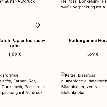
atch Papier leo rosa-
Radiergummi Herz
grün
Regulärer Preis:
Regulärer P
1,69 €
1,69 €