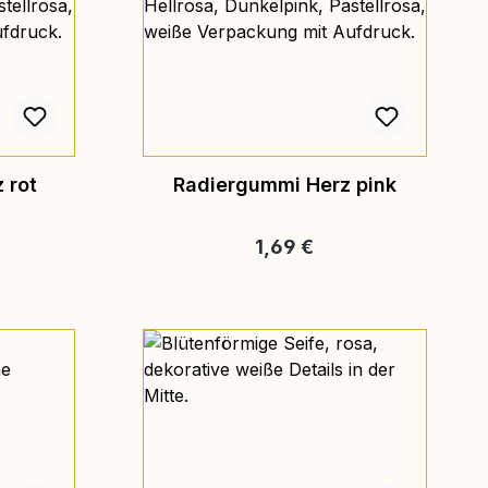
 rot
Radiergummi Herz pink
reis:
Regulärer Preis:
1,69 €