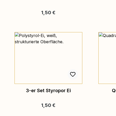
Regulärer Preis:
1,50 €
3-er Set Styropor Ei
Q
Regulärer Preis:
1,50 €