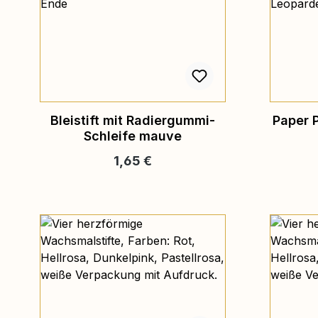
Bleistift mit Radiergummi-
Paper P
Schleife mauve
Regulärer Preis:
1,65 €