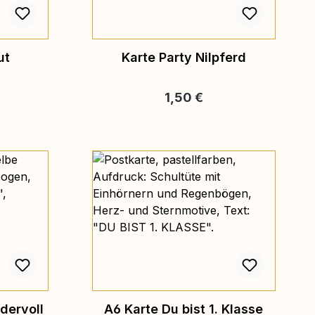
ut
Karte Party Nilpferd
reis:
Regulärer Preis:
1,50 €
dervoll
A6 Karte Du bist 1. Klasse