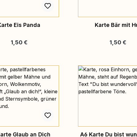
Karte Eis Panda
Karte Bär mit H
Regulärer Preis:
Regulärer P
1,50 €
1,50 €
arte Glaub an Dich
A6 Karte Du bist wun