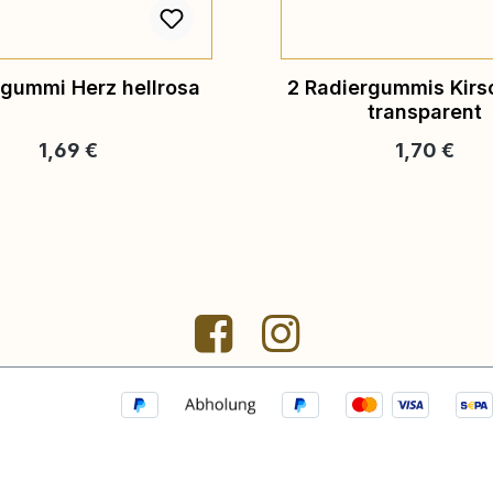
rgummi Herz hellrosa
2 Radiergummis Kirs
transparent
Regulärer Preis:
Regulärer P
1,69 €
1,70 €