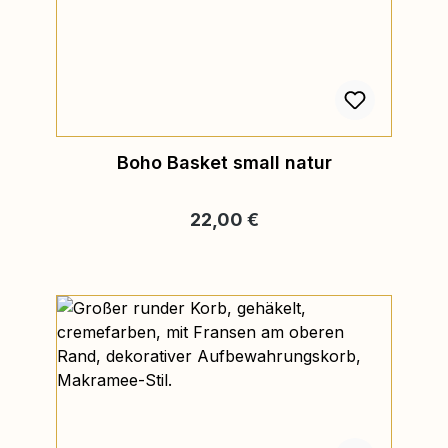
Boho Basket small natur
Regulärer Preis:
22,00 €