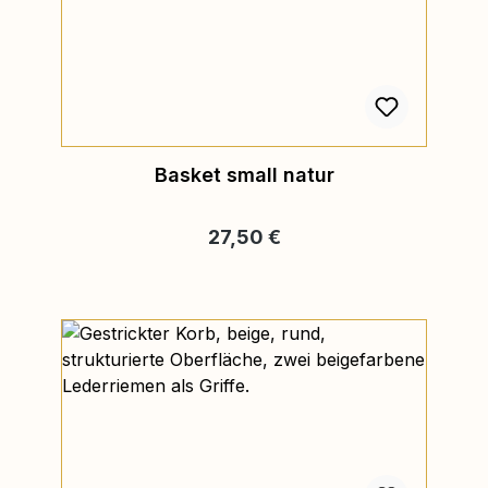
Basket small natur
Regulärer Preis:
27,50 €