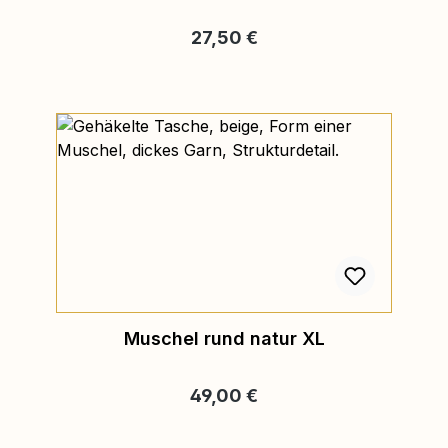
Regulärer Preis:
27,50 €
Muschel rund natur XL
Regulärer Preis:
49,00 €