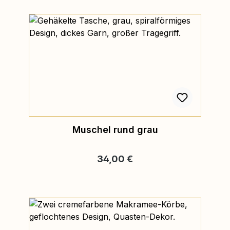
Muschel rund grau
Regulärer Preis:
34,00 €