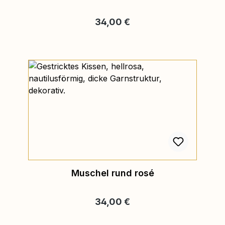
Regulärer Preis:
34,00 €
Muschel rund rosé
Regulärer Preis:
34,00 €