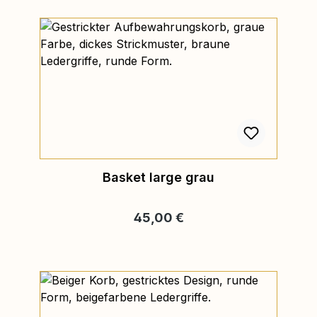
Basket large grau
Regulärer Preis:
45,00 €