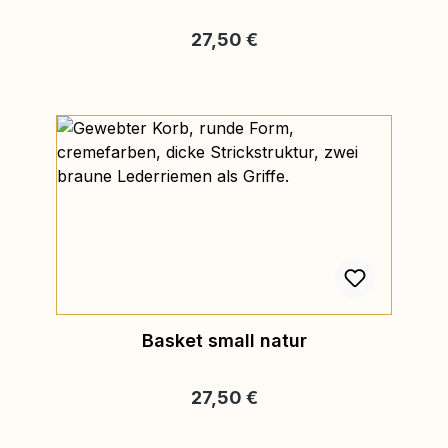
Regulärer Preis:
27,50 €
Basket small natur
Regulärer Preis:
27,50 €