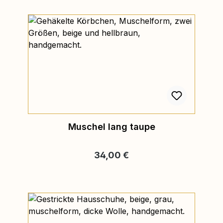
Muschel lang taupe
Regulärer Preis:
34,00 €