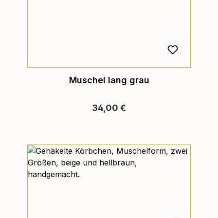
Muschel lang grau
Regulärer Preis:
34,00 €