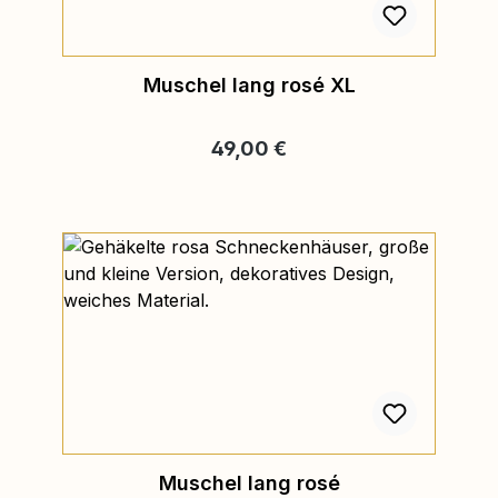
Muschel lang rosé XL
Regulärer Preis:
49,00 €
Muschel lang rosé