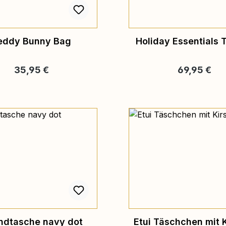
eddy Bunny Bag
Holiday Essentials 
Regulärer Preis:
Regulärer Pr
35,95 €
69,95 €
ndtasche navy dot
Etui Täschchen mit 