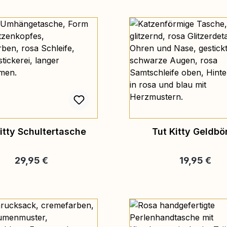
itty Schultertasche
Tut Kitty Geldbö
Regulärer Preis:
Regulärer Pr
29,95 €
19,95 €