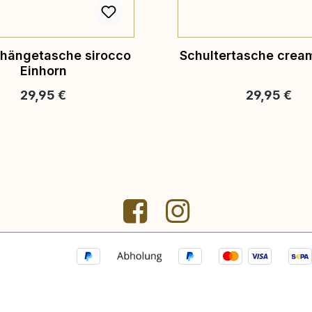
hängetasche sirocco
Schultertasche cream
Einhorn
Regulärer Preis:
Regulärer Pr
29,95 €
29,95 €