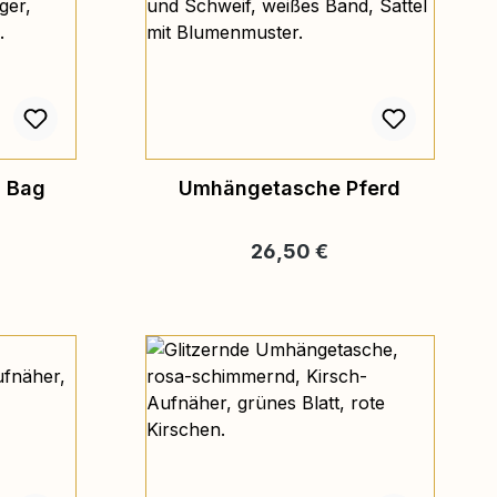
a Bag
Umhängetasche Pferd
eis:
Regulärer Preis:
26,50 €