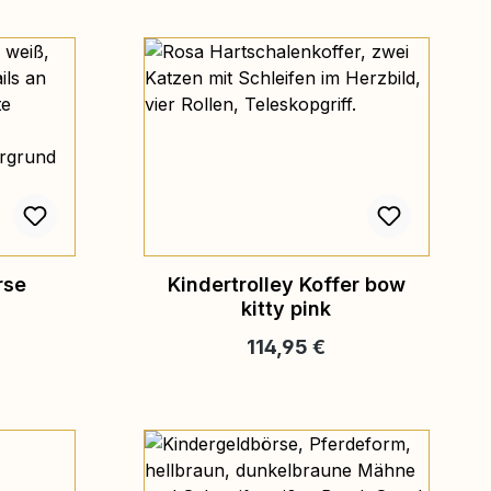
rse
Kindertrolley Koffer bow
kitty pink
eis:
Regulärer Preis:
114,95 €