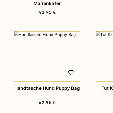
Marienkäfer
Regulärer Preis:
42,95 €
Handtasche Hund Puppy Bag
Tut K
Regulärer Preis:
42,95 €