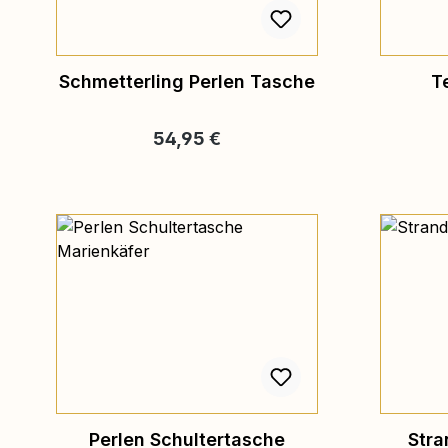
Schmetterling Perlen Tasche
T
Regulärer Preis:
54,95 €
Perlen Schultertasche
Stra