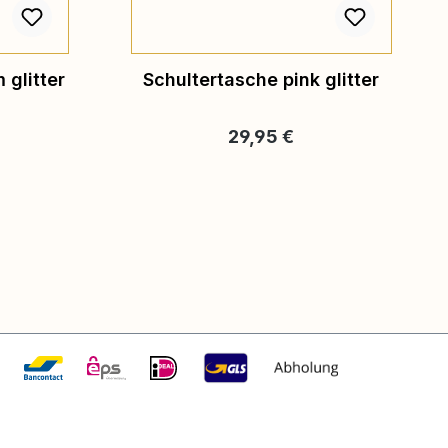
 glitter
Schultertasche pink glitter
eis:
Regulärer Preis:
29,95 €