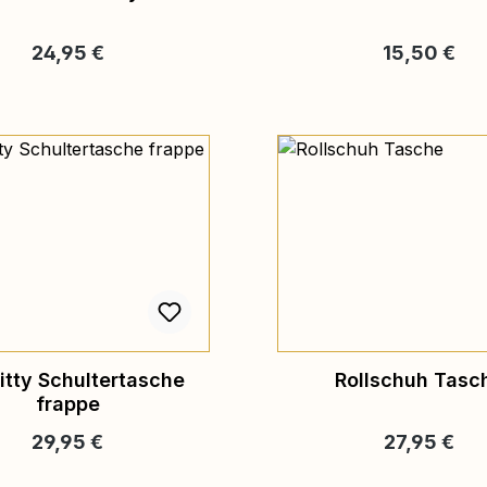
Regulärer Preis:
Regulärer Pr
24,95 €
15,50 €
itty Schultertasche
Rollschuh Tasc
frappe
Regulärer Preis:
Regulärer Pr
29,95 €
27,95 €