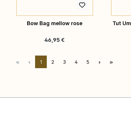
Bow Bag mellow rose
Tut Um
Regulärer Preis:
46,95 €
Seite
Seite
Seite
Seite
Seite
1
2
3
4
5