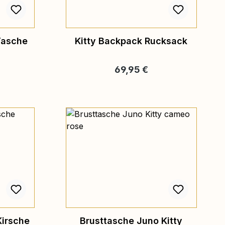
Tasche
Kitty Backpack Rucksack
eis:
Regulärer Preis:
69,95 €
Kirsche
Brusttasche Juno Kitty