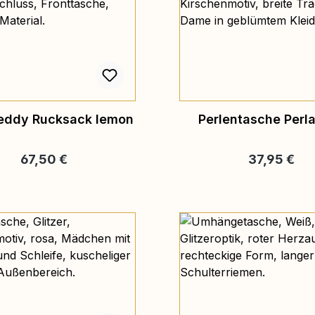
eddy Rucksack lemon
Perlentasche Perl
Regulärer Preis:
Regulärer Pr
67,50 €
37,95 €