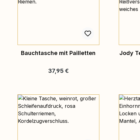
Bauchtasche mit Pailletten
Jody T
Regulärer Preis:
37,95 €