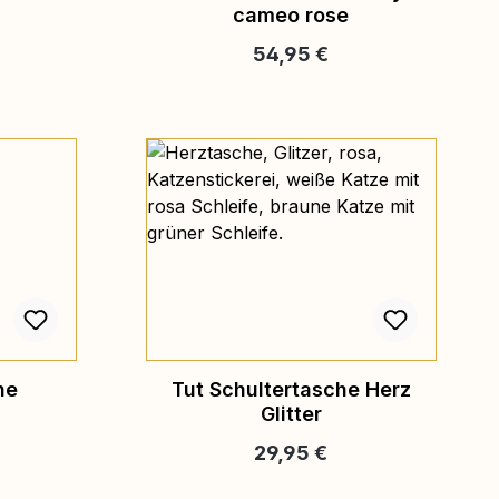
cameo rose
eis:
Regulärer Preis:
54,95 €
he
Tut Schultertasche Herz
Glitter
eis:
Regulärer Preis:
29,95 €