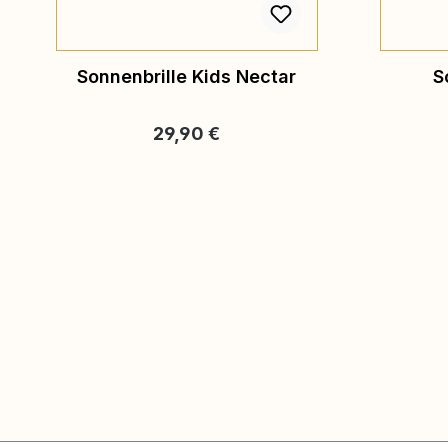
Sonnenbrille Kids Nectar
S
Regulärer Preis:
29,90 €