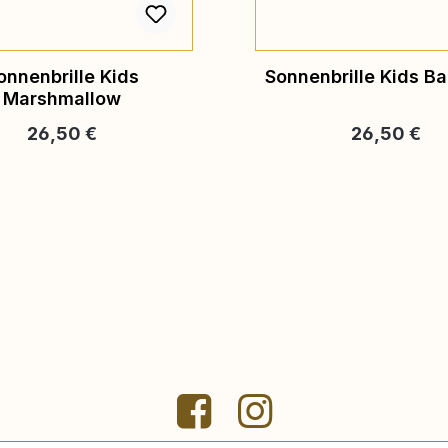
onnenbrille Kids
Sonnenbrille Kids Bal
Marshmallow
Regulärer Preis:
Regulärer Pr
26,50 €
26,50 €