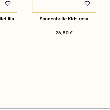
let lila
Sonnenbrille Kids rosa
eis:
Regulärer Preis:
26,50 €