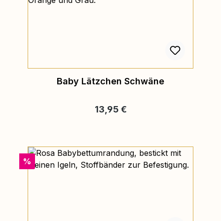
Baby Lätzchen Schwäne
Regulärer Preis:
13,95 €
Rabatt
%