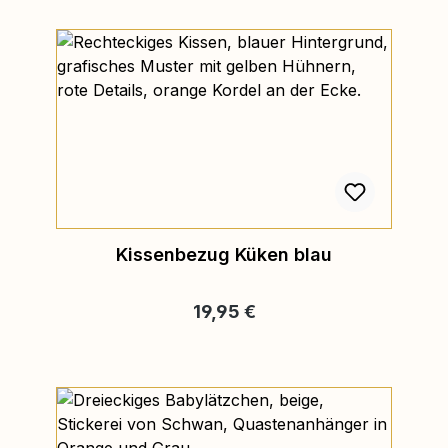
Kissenbezug Küken blau
Regulärer Preis:
19,95 €