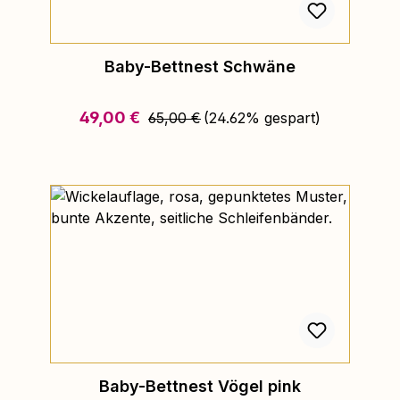
Baby-Bettnest Schwäne
Regulärer Preis:
Verkaufspreis:
49,00 €
65,00 €
(24.62% gespart)
Baby-Bettnest Vögel pink