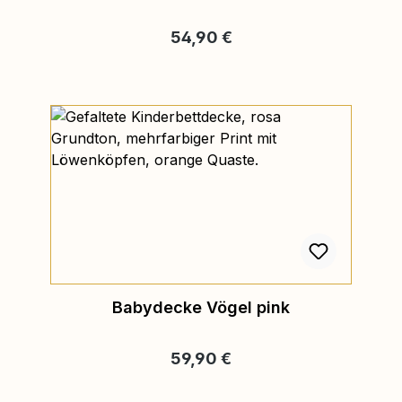
Regulärer Preis:
54,90 €
Babydecke Vögel pink
Regulärer Preis:
59,90 €