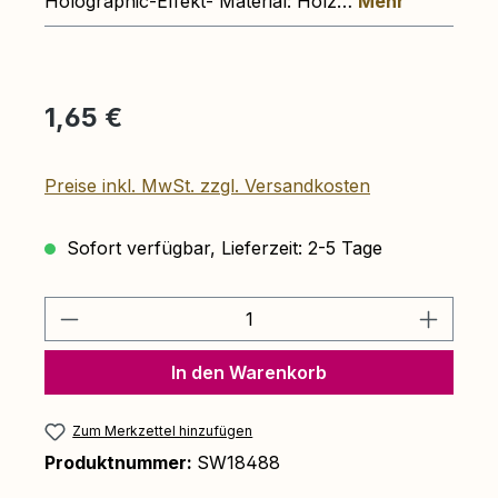
Holographic-Effekt- Material: Holz…
Mehr
Regulärer Preis:
1,65 €
Preise inkl. MwSt. zzgl. Versandkosten
Sofort verfügbar, Lieferzeit: 2-5 Tage
Produkt Anzahl: Gib den gewünschten 
In den Warenkorb
Zum Merkzettel hinzufügen
Produktnummer:
SW18488