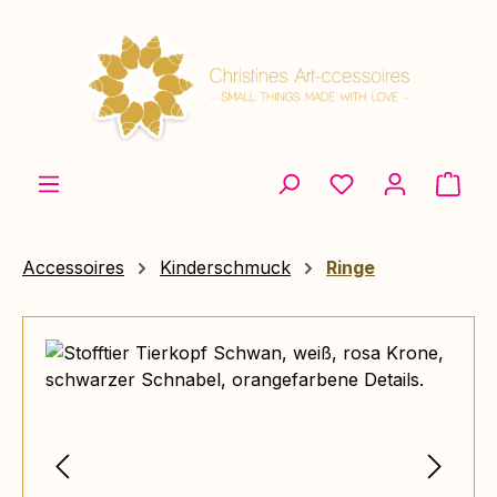
Zum Hauptinhalt springen
Ware
Accessoires
Kinderschmuck
Ringe
Bildergalerie überspringen