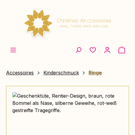
Zum Hauptinhalt springen
Ware
Accessoires
Kinderschmuck
Ringe
Bildergalerie überspringen