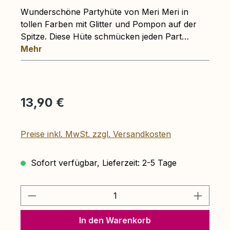
Wunderschöne Partyhüte von Meri Meri in
tollen Farben mit Glitter und Pompon auf der
Spitze. Diese Hüte schmücken jeden Part…
Mehr
Regulärer Preis:
13,90 €
Preise inkl. MwSt. zzgl. Versandkosten
Sofort verfügbar, Lieferzeit: 2-5 Tage
Produkt Anzahl: Gib den gewünschten 
In den Warenkorb