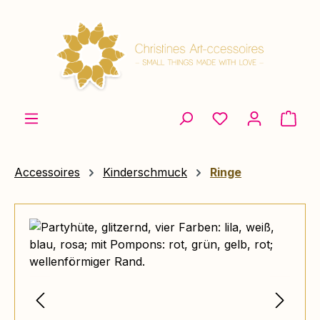
Zum Hauptinhalt springen
Ware
Accessoires
Kinderschmuck
Ringe
Bildergalerie überspringen