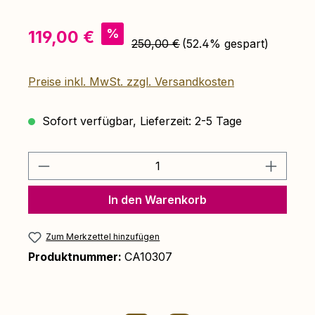
Verkaufspreis:
%
119,00 €
Regulärer Preis:
250,00 €
(52.4% gespart)
Preise inkl. MwSt. zzgl. Versandkosten
Sofort verfügbar, Lieferzeit: 2-5 Tage
Produkt Anzahl: Gib den gewünschten 
In den Warenkorb
Zum Merkzettel hinzufügen
Produktnummer:
CA10307