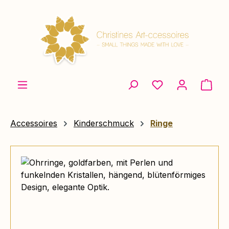
Zum Hauptinhalt springen
Ware
Accessoires
Kinderschmuck
Ringe
Bildergalerie überspringen