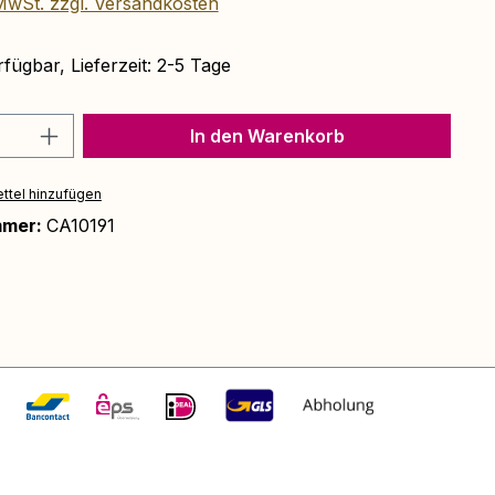
 MwSt. zzgl. Versandkosten
fügbar, Lieferzeit: 2-5 Tage
Anzahl: Gib den gewünschten Wert ein 
In den Warenkorb
ttel hinzufügen
mmer:
CA10191