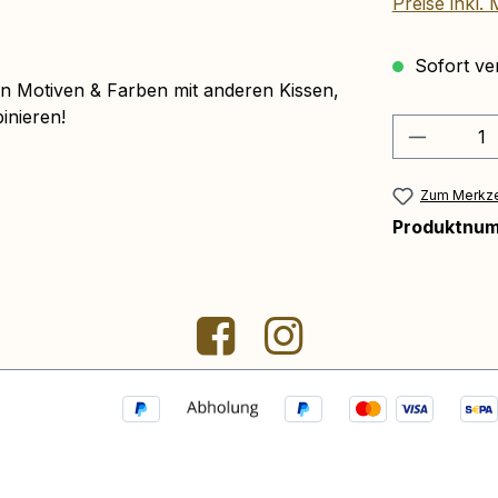
Preise inkl.
Sofort ver
en Motiven & Farben mit anderen Kissen,
nieren!
Produkt 
Zum Merkze
Produktnu