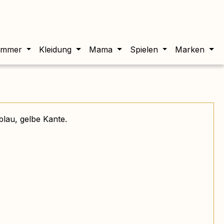
twert beträgt 0,00 €.
immer
Kleidung
Mama
Spielen
Marken