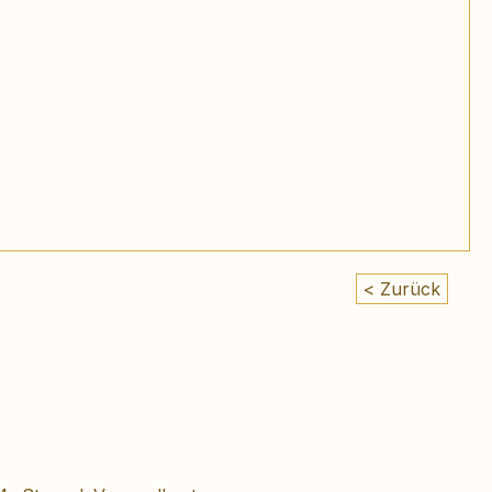
< Zurück
eis: