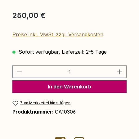
Regulärer Preis:
250,00 €
Preise inkl. MwSt. zzgl. Versandkosten
Sofort verfügbar, Lieferzeit: 2-5 Tage
Produkt Anzahl: Gib den gewünschten 
In den Warenkorb
Zum Merkzettel hinzufügen
Produktnummer:
CA10306