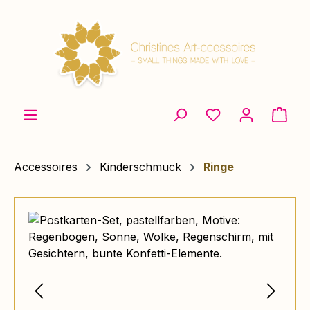
Zum Hauptinhalt springen
Ware
Accessoires
Kinderschmuck
Ringe
Bildergalerie überspringen