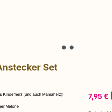
Anstecker Set
des Kinderherz (und auch Mamaherz)!
Verkaufsprei
7,95 €
iner Melone