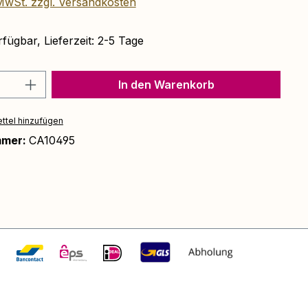
 MwSt. zzgl. Versandkosten
fügbar, Lieferzeit: 2-5 Tage
Anzahl: Gib den gewünschten Wert ein 
In den Warenkorb
ttel hinzufügen
mmer:
CA10495