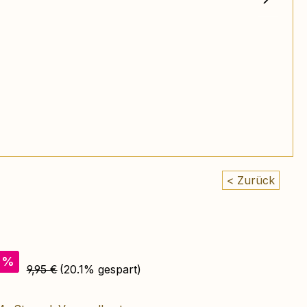
< Zurück
s:
%
Regulärer Preis:
9,95 €
(20.1% gespart)