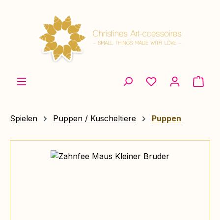
Zum Hauptinhalt springen
Ware
Spielen
Puppen / Kuscheltiere
Puppen
Bildergalerie überspringen