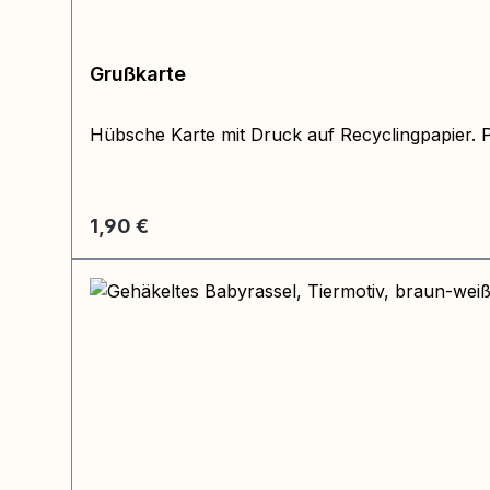
Grußkarte
Hübsche Karte mit Druck auf Recyclingpapier. 
Regulärer Preis:
1,90 €