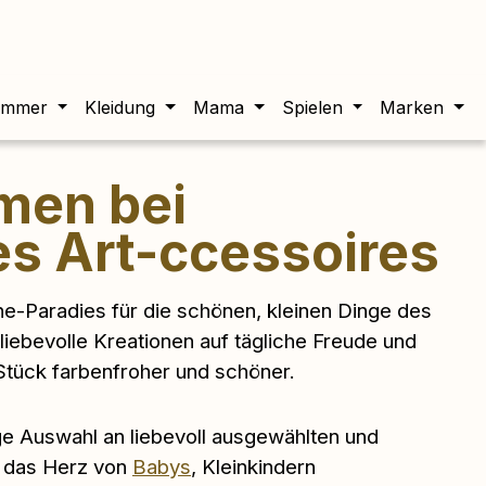
twert beträgt 0,00 €.
immer
Kleidung
Mama
Spielen
Marken
men bei
es Art-ccessoires
ine-Paradies für die schönen, kleinen Dinge des
 liebevolle Kreationen auf tägliche Freude und
tück farbenfroher und schöner.
tige Auswahl an liebevoll ausgewählten und
ie das Herz von
Babys
, Kleinkindern