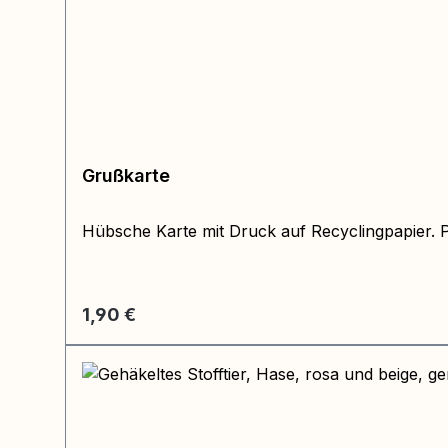
Grußkarte
Hübsche Karte mit Druck auf Recyclingpapier.
Regulärer Preis:
1,90 €