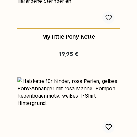
My little Pony Kette
Regulärer Preis:
19,95 €