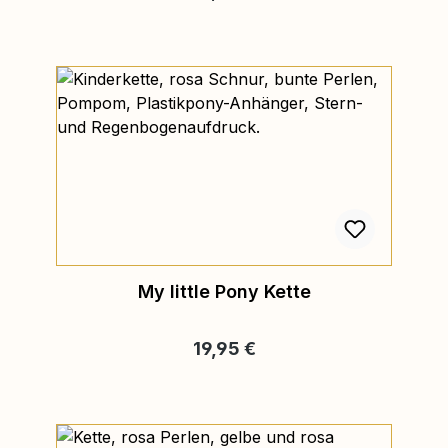
My little Pony Kette
Regulärer Preis:
19,95 €