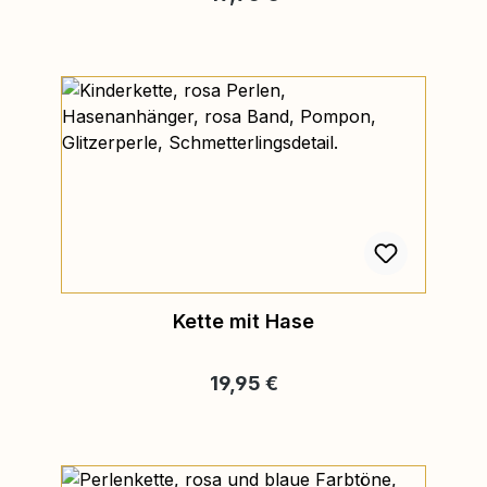
Kette mit Hase
Regulärer Preis:
19,95 €