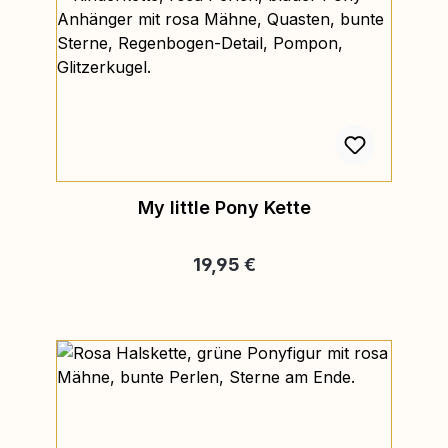
My little Pony Kette
Regulärer Preis:
19,95 €