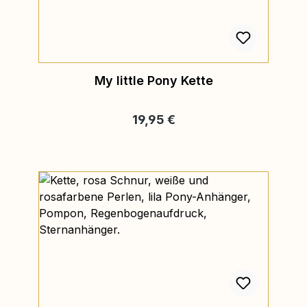
My little Pony Kette
Regulärer Preis:
19,95 €