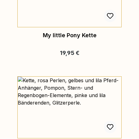
My little Pony Kette
Regulärer Preis:
19,95 €