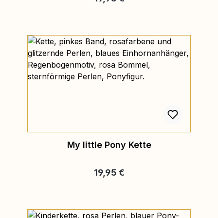
My little Pony Kette
Regulärer Preis:
19,95 €