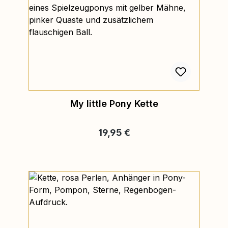
My little Pony Kette
Regulärer Preis:
19,95 €