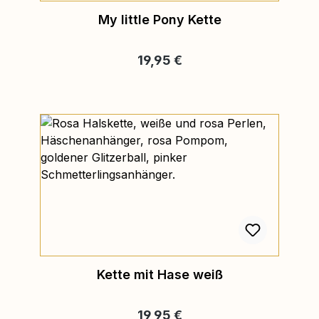
My little Pony Kette
Regulärer Preis:
19,95 €
Kette mit Hase weiß
Regulärer Preis:
19,95 €