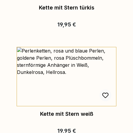
Kette mit Stern türkis
Regulärer Preis:
19,95 €
Kette mit Stern weiß
Regulärer Preis:
19,95 €