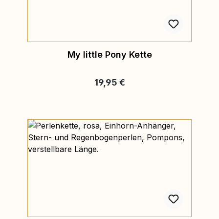
My little Pony Kette
Regulärer Preis:
19,95 €