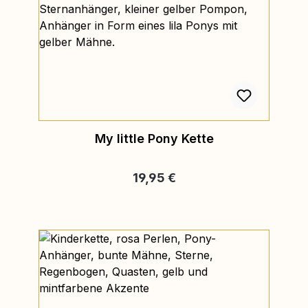
My little Pony Kette
Regulärer Preis:
19,95 €