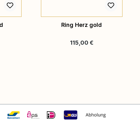
ld
Ring Herz gold
is:
Regulärer Preis:
115,00 €