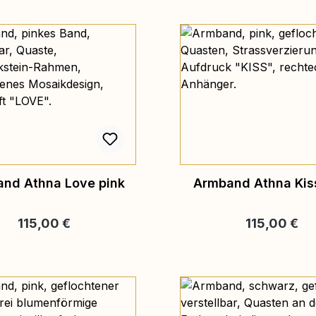
nd Athna Love pink
Armband Athna Kis
Regulärer Preis:
Regulärer Pre
115,00 €
115,00 €