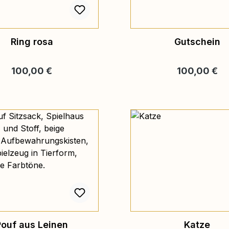
Ring rosa
Gutschein
Regulärer Preis:
Regulärer Pre
100,00 €
100,00 €
Pouf aus Leinen
Katze