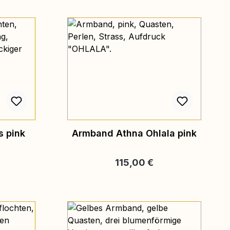
s pink
Armband Athna Ohlala pink
is:
Regulärer Preis:
115,00 €