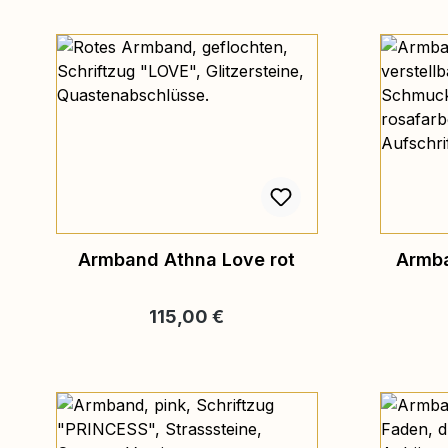
Armband Athna Love rot
Armba
Regulärer Preis:
115,00 €