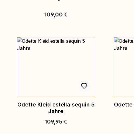
Regulärer Preis:
109,00 €
Odette Kleid estella sequin 5
Odette 
Jahre
Regulärer Preis:
109,95 €