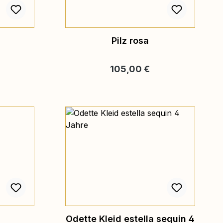
Pilz rosa
is:
Regulärer Preis:
105,00 €
Odette Kleid estella sequin 4