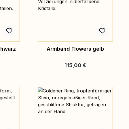
chwarz
Armband Flowers gelb
is:
Regulärer Preis:
115,00 €