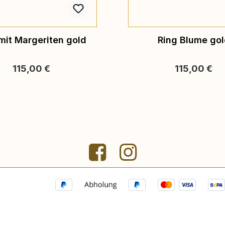
mit Margeriten gold
Ring Blume go
Regulärer Preis:
Regulärer Pre
115,00 €
115,00 €