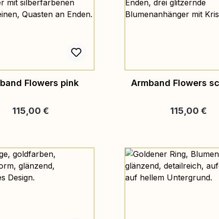
band Flowers pink
Armband Flowers s
Regulärer Preis:
Regulärer Pre
115,00 €
115,00 €