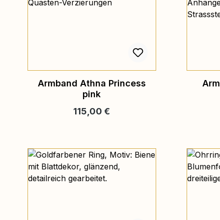
Armband Athna Princess
Arm
pink
Regulärer Preis:
115,00 €