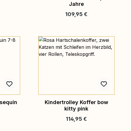
Jahre
is:
Regulärer Preis:
109,95 €
 sequin
Kindertrolley Koffer bow
kitty pink
is:
Regulärer Preis:
114,95 €