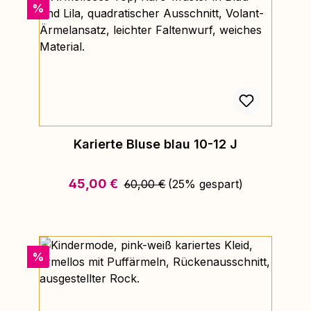
Rabatt
%
Karierte Bluse blau 10-12 J
Regulärer Preis:
Verkaufspreis:
45,00 €
60,00 €
(25% gespart)
Rabatt
%