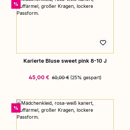
Rabatt
%
Karierte Bluse sweet pink 8-10 J
Regulärer Preis:
Verkaufspreis:
45,00 €
60,00 €
(25% gespart)
Rabatt
%