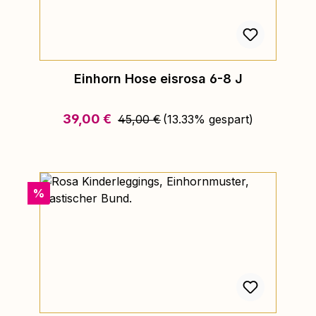
Einhorn Hose eisrosa 6-8 J
Regulärer Preis:
Verkaufspreis:
39,00 €
45,00 €
(13.33% gespart)
Rabatt
%