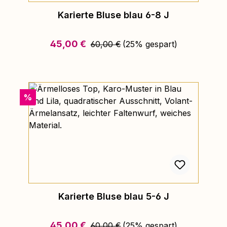
Karierte Bluse blau 6-8 J
Regulärer Preis:
Verkaufspreis:
45,00 €
60,00 €
(25% gespart)
Rabatt
%
Karierte Bluse blau 5-6 J
Regulärer Preis:
Verkaufspreis:
45,00 €
60,00 €
(25% gespart)