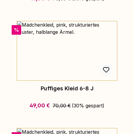
Rabatt
%
Puffiges Kleid 6-8 J
Regulärer Preis:
Verkaufspreis:
49,00 €
70,00 €
(30% gespart)