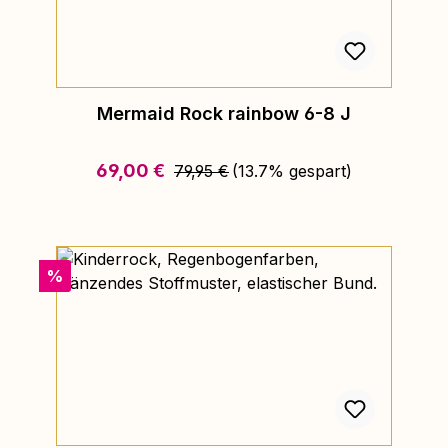
Mermaid Rock rainbow 6-8 J
Regulärer Preis:
Verkaufspreis:
69,00 €
79,95 €
(13.7% gespart)
Rabatt
%