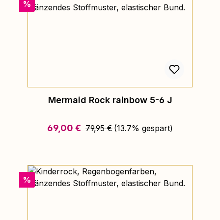
Rabatt
%
Mermaid Rock rainbow 5-6 J
Regulärer Preis:
Verkaufspreis:
69,00 €
79,95 €
(13.7% gespart)
Rabatt
%