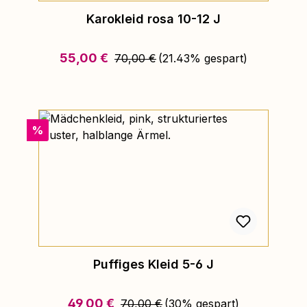
Karokleid rosa 10-12 J
Regulärer Preis:
Verkaufspreis:
55,00 €
70,00 €
(21.43% gespart)
Rabatt
%
Puffiges Kleid 5-6 J
Regulärer Preis:
Verkaufspreis:
49,00 €
70,00 €
(30% gespart)