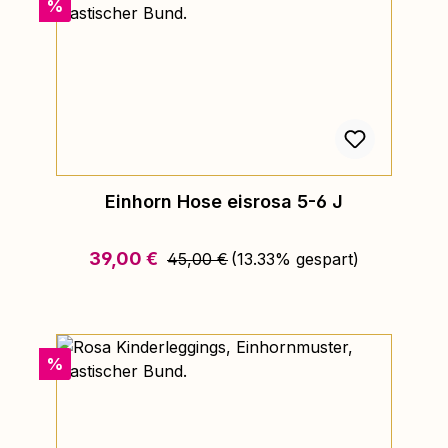
Rabatt
%
Einhorn Hose eisrosa 5-6 J
Regulärer Preis:
Verkaufspreis:
39,00 €
45,00 €
(13.33% gespart)
Rabatt
%