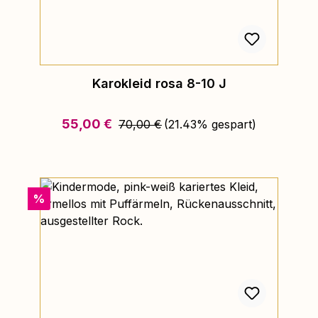
Karokleid rosa 8-10 J
Regulärer Preis:
Verkaufspreis:
55,00 €
70,00 €
(21.43% gespart)
Rabatt
%