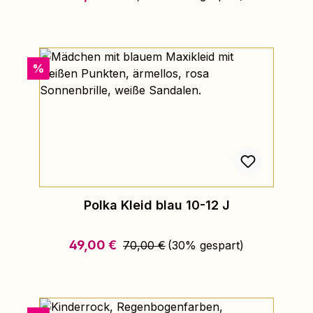
Rabatt
%
Polka Kleid blau 10-12 J
Regulärer Preis:
Verkaufspreis:
49,00 €
70,00 €
(30% gespart)