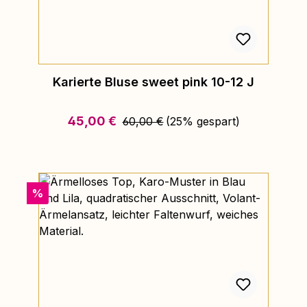
Karierte Bluse sweet pink 10-12 J
Regulärer Preis:
Verkaufspreis:
45,00 €
60,00 €
(25% gespart)
Rabatt
%