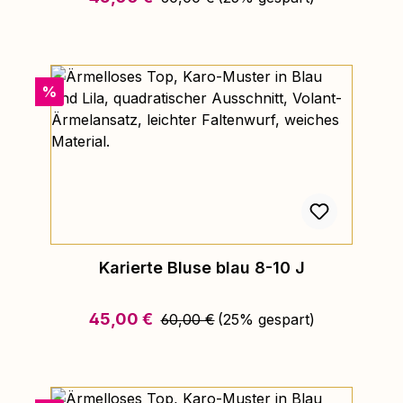
Rabatt
%
Karierte Bluse blau 8-10 J
Regulärer Preis:
Verkaufspreis:
45,00 €
60,00 €
(25% gespart)