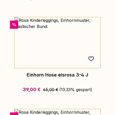
Rabatt
%
Einhorn Hose eisrosa 3-4 J
Regulärer Preis:
Verkaufspreis:
39,00 €
45,00 €
(13.33% gespart)