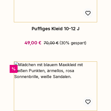
Puffiges Kleid 10-12 J
Regulärer Preis:
Verkaufspreis:
49,00 €
70,00 €
(30% gespart)
Rabatt
%