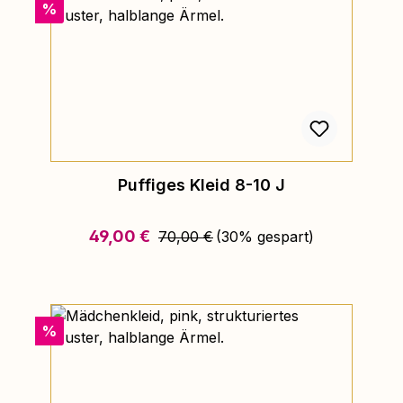
Rabatt
%
Puffiges Kleid 8-10 J
Regulärer Preis:
Verkaufspreis:
49,00 €
70,00 €
(30% gespart)
Rabatt
%