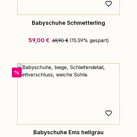
Babyschuhe Schmetterling
Regulärer Preis:
Verkaufspreis:
59,00 €
69,90 €
(15.59% gespart)
Rabatt
%
Babyschuhe Ems hellgrau