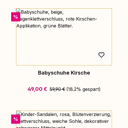
Rabatt
%
Babyschuhe Kirsche
Regulärer Preis:
Verkaufspreis:
49,00 €
59,90 €
(18.2% gespart)
Rabatt
%