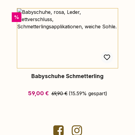
Rabatt
%
Babyschuhe Schmetterling
Regulärer Preis:
Verkaufspreis:
59,00 €
69,90 €
(15.59% gespart)