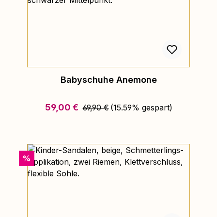
Babyschuhe Anemone
Regulärer Preis:
Verkaufspreis:
59,00 €
69,90 €
(15.59% gespart)
Rabatt
%