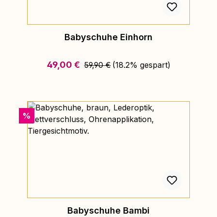
Babyschuhe Einhorn
Regulärer Preis:
Verkaufspreis:
49,00 €
59,90 €
(18.2% gespart)
Rabatt
%
Babyschuhe Bambi