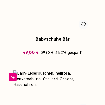
Babyschuhe Bär
Regulärer Preis:
Verkaufspreis:
49,00 €
59,90 €
(18.2% gespart)
Rabatt
%