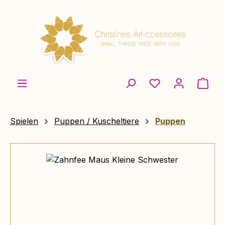
Zum Hauptinhalt springen
Ware
Spielen
Puppen / Kuscheltiere
Puppen
Bildergalerie überspringen