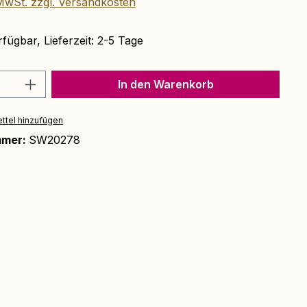
 MwSt. zzgl. Versandkosten
fügbar, Lieferzeit: 2-5 Tage
Anzahl: Gib den gewünschten Wert ein 
In den Warenkorb
ttel hinzufügen
mmer:
SW20278