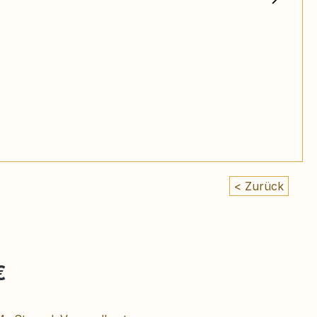
< Zurück
eis:
€