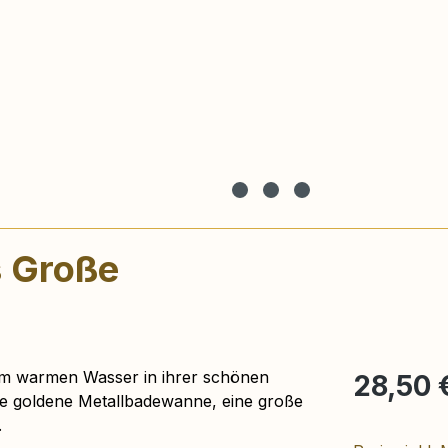
s Große
Regulärer Pr
 im warmen Wasser in ihrer schönen
28,50 
ne goldene Metallbadewanne, eine große
.