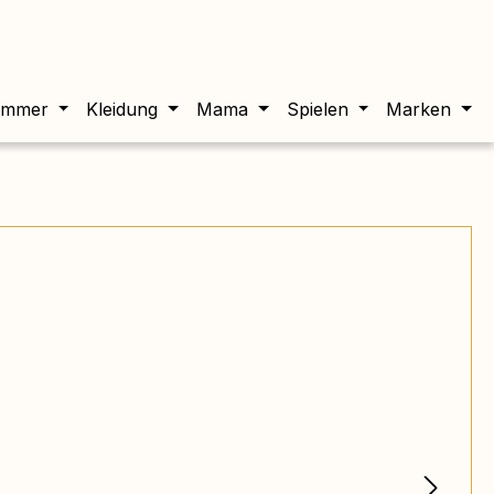
twert beträgt 0,00 €.
immer
Kleidung
Mama
Spielen
Marken