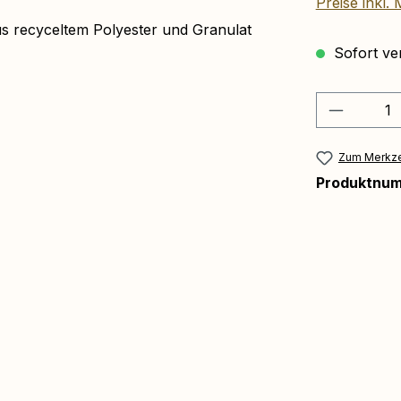
Preise inkl.
us recyceltem Polyester und Granulat
Sofort ver
Produkt 
Zum Merkze
Produktnu