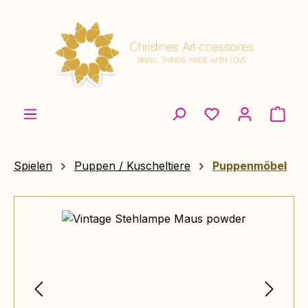
Zum Hauptinhalt springen
Ware
Spielen
Puppen / Kuscheltiere
Puppenmöbel
Bildergalerie überspringen