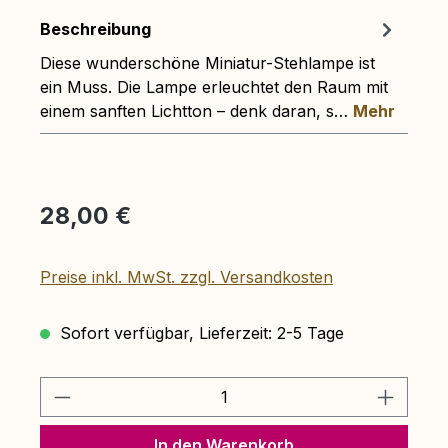
Beschreibung
Diese wunderschöne Miniatur-Stehlampe ist
ein Muss. Die Lampe erleuchtet den Raum mit
einem sanften Lichtton – denk daran, s…
Mehr
Regulärer Preis:
28,00 €
Preise inkl. MwSt. zzgl. Versandkosten
Sofort verfügbar, Lieferzeit: 2-5 Tage
Produkt Anzahl: Gib den gewünschten 
In den Warenkorb