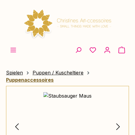
Zum Hauptinhalt springen
Ware
Spielen
Puppen / Kuscheltiere
Puppenaccessoires
Bildergalerie überspringen