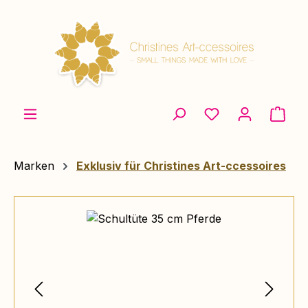
Zum Hauptinhalt springen
Ware
Marken
Exklusiv für Christines Art-ccessoires
Bildergalerie überspringen