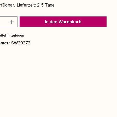
fügbar, Lieferzeit: 2-5 Tage
Anzahl: Gib den gewünschten Wert ein 
In den Warenkorb
ttel hinzufügen
mmer:
SW20272