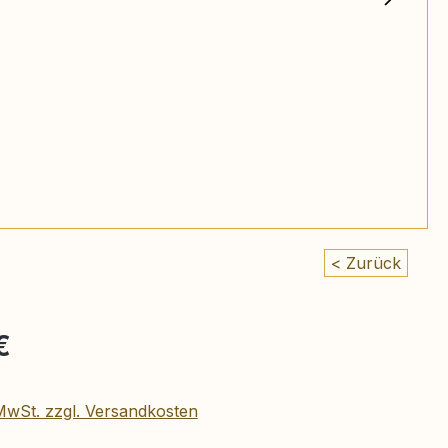
< Zurück
eis:
€
 MwSt. zzgl. Versandkosten