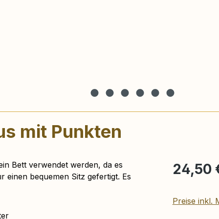
us mit Punkten
Regulärer Pr
 ein Bett verwendet werden, da es
24,50 
ür einen bequemen Sitz gefertigt. Es
Preise inkl.
ter