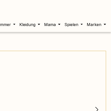
twert beträgt 0,00 €.
immer
Kleidung
Mama
Spielen
Marken