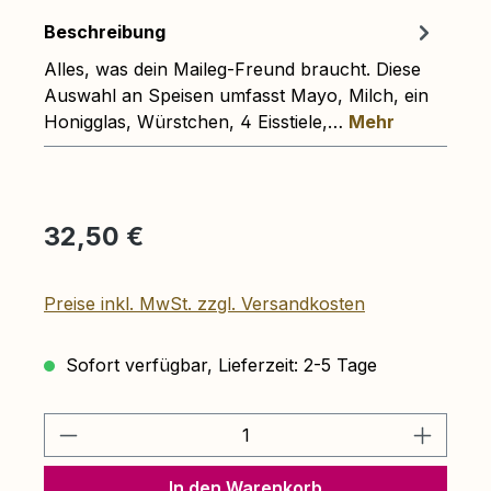
Beschreibung
Alles, was dein Maileg-Freund braucht. Diese
Auswahl an Speisen umfasst Mayo, Milch, ein
Honigglas, Würstchen, 4 Eisstiele,…
Mehr
Regulärer Preis:
32,50 €
Preise inkl. MwSt. zzgl. Versandkosten
Sofort verfügbar, Lieferzeit: 2-5 Tage
Produkt Anzahl: Gib den gewünschten 
In den Warenkorb