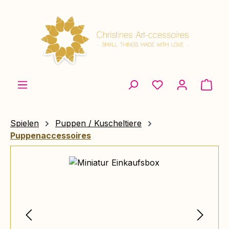
Zum Hauptinhalt springen
Ware
Spielen
Puppen / Kuscheltiere
Puppenaccessoires
Bildergalerie überspringen