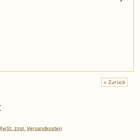
< Zurück
eis:
€
 MwSt. zzgl. Versandkosten