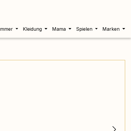
twert beträgt 0,00 €.
immer
Kleidung
Mama
Spielen
Marken