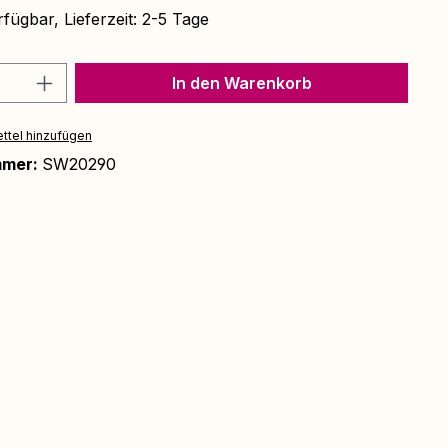
fügbar, Lieferzeit: 2-5 Tage
Anzahl: Gib den gewünschten Wert ein 
In den Warenkorb
ttel hinzufügen
mmer:
SW20290