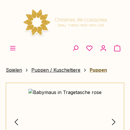
Zum Hauptinhalt springen
Ware
Spielen
Puppen / Kuscheltiere
Puppen
Bildergalerie überspringen