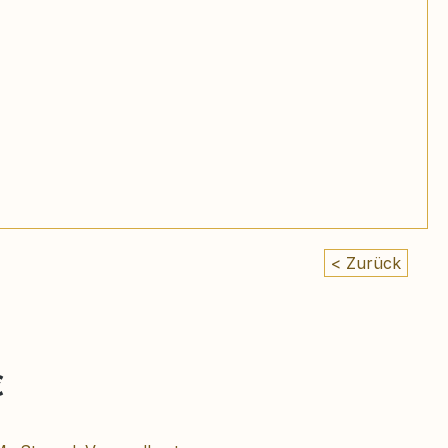
< Zurück
eis:
€