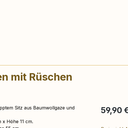
en mit Rüschen
Regulärer Pr
pptem Sitz aus Baumwollgaze und
59,90 
m x Höhe 11 cm.