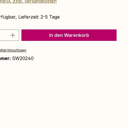
 MwSt. zzgl. Versandkosten
fügbar, Lieferzeit: 2-5 Tage
Anzahl: Gib den gewünschten Wert ein 
In den Warenkorb
ttel hinzufügen
mmer:
SW20240