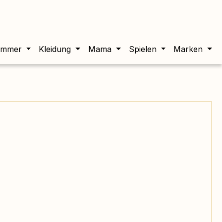
twert beträgt 0,00 €.
immer
Kleidung
Mama
Spielen
Marken