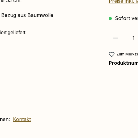
he 55 cm.
Preise inkl.
und Bezug aus Baumwolle
Sofort ver
rt geliefert.
Produkt 
Zum Merkze
Produktnu
ionen:
Kontakt