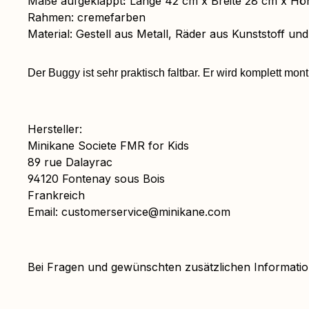
Maße aufgeklappt
:
Länge 42 cm x Breite 28 cm x Hö
Rahmen:
cremefarben
Material: Gestell aus Metall, Räder aus Kunststoff 
Der Buggy ist sehr praktisch faltbar. Er wird komplett montie
Hersteller:
Minikane Societe FMR for Kids
89 rue Dalayrac
94120 Fontenay sous Bois
Frankreich
Email: customerservice@minikane.com
Bei Fragen und gewünschten zusätzlichen Informat